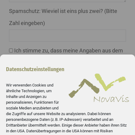
Spamschutz: Wieviel ist eins plus zwei? (Bitte
Zahl eingeben)
Ich stimme zu, dass meine Angaben aus dem
Kontaktformular zur Beantwortung meiner
Datenschutzeinstellungen
Anfrage erhoben und verarbeitet werden. Die
Wir verwenden Cookies und
Daten werden nach abgeschlossener
ähnliche Technologien, um
Inhalte und Anzeigen zu
Bearbeitung Ihrer Anfrage gelöscht. Hinweis: Sie
personalisieren, Funktionen für
soziale Medien anzubieten und
können Ihre Einwilligung jederzeit für die Zukunft
die Zugriffe auf unsere Website zu analysieren. Dabei können
personenbezogene Daten (z. B. IP-Adressen) verarbeitet und an
per E-Mail an datenschutz@nova-vis.de
Drittanbieter übermittelt werden. Einige dieser Anbieter haben ihren Sitz
in den USA. Datenübertragungen in die USA können mit Risiken
widerrufen. Detaillierte Informationen zum